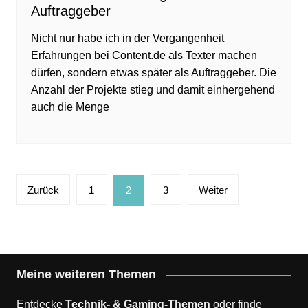
Auftraggeber
Nicht nur habe ich in der Vergangenheit
Erfahrungen bei Content.de als Texter machen
dürfen, sondern etwas später als Auftraggeber. Die
Anzahl der Projekte stieg und damit einhergehend
auch die Menge
Seitennummerierung
Zurück
1
2
3
Weiter
der
Beiträge
Meine weiteren Themen
Entdecke
Technik- & Gaming-Themen
oder finde