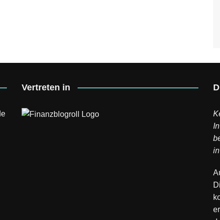
Vertreten in
D
de
K
In
b
in
A
D
k
er