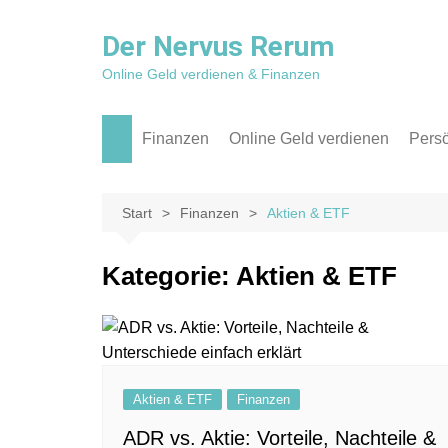
Zum
Inhalt
Der Nervus Rerum
springen
Online Geld verdienen & Finanzen
Finanzen
Online Geld verdienen
Persö
Aktien & ETF
Affiliate Marketing
Reis
Kredit
Apps
Rückb
Start
Finanzen
Aktien & ETF
P2P
Blog / Websites
Kategorie:
Aktien & ETF
Sparen
Social Media
Texter
Aktien & ETF
Finanzen
ADR vs. Aktie: Vorteile, Nachteile &