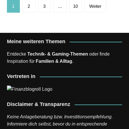
Seitennummerierung
1
2
3
…
10
Weiter
der
Beiträge
Meine weiteren Themen
Entdecke
Technik- & Gaming-Themen
oder finde
Inspiration für
Familien & Alltag
.
Vertreten in
Disclaimer & Transparenz
Keine Anlageberatung bzw. Investitionsempfehlung.
Informiere dich selbst, bevor du in entsprechende