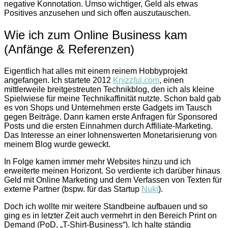
negative Konnotation. Umso wichtiger, Geld als etwas
Positives anzusehen und sich offen auszutauschen.
Wie ich zum Online Business kam
(Anfänge & Referenzen)
Eigentlich hat alles mit einem reinem Hobbyprojekt
angefangen. Ich startete 2012
Knizzful.com
, einen
mittlerweile breitgestreuten Technikblog, den ich als kleine
Spielwiese für meine Technikaffinität nutzte. Schon bald gab
es von Shops und Unternehmen erste Gadgets im Tausch
gegen Beiträge. Dann kamen erste Anfragen für Sponsored
Posts und die ersten Einnahmen durch Affiliate-Marketing.
Das Interesse an einer lohnenswerten Monetarisierung von
meinem Blog wurde geweckt.
In Folge kamen immer mehr Websites hinzu und ich
erweiterte meinen Horizont. So verdiente ich darüber hinaus
Geld mit Online Marketing und dem Verfassen von Texten für
externe Partner (bspw. für das Startup
Nuki
).
Doch ich wollte mir weitere Standbeine aufbauen und so
ging es in letzter Zeit auch vermehrt in den Bereich Print on
Demand (PoD, „T-Shirt-Business“). Ich halte ständig