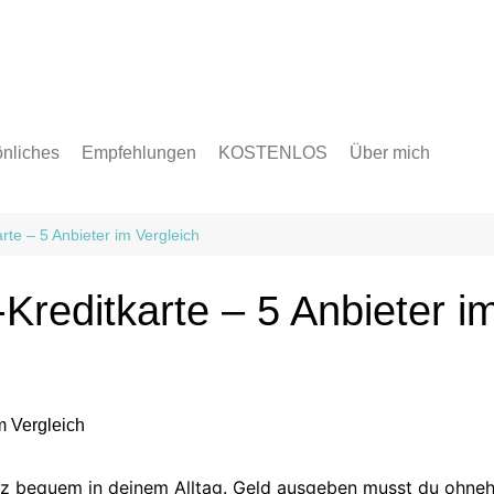
nliches
Empfehlungen
KOSTENLOS
Über mich
en
licke & Ziele
te – 5 Anbieter im Vergleich
reditkarte – 5 Anbieter i
nz bequem in deinem Alltag. Geld ausgeben musst du ohneh