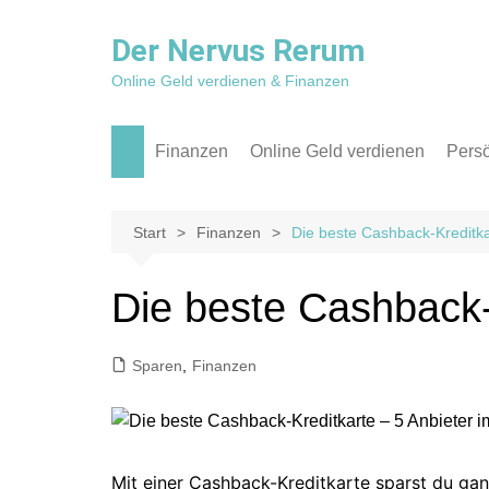
Zum
Inhalt
Der Nervus Rerum
springen
Online Geld verdienen & Finanzen
Finanzen
Online Geld verdienen
Persö
Aktien & ETF
Affiliate Marketing
Reis
Kredit
Apps
Rückb
Start
Finanzen
Die beste Cashback-Kreditkar
P2P
Blog / Websites
Die beste Cashback-K
Sparen
Social Media
Texter
Sparen
,
Finanzen
Mit einer Cashback-Kreditkarte sparst du ga