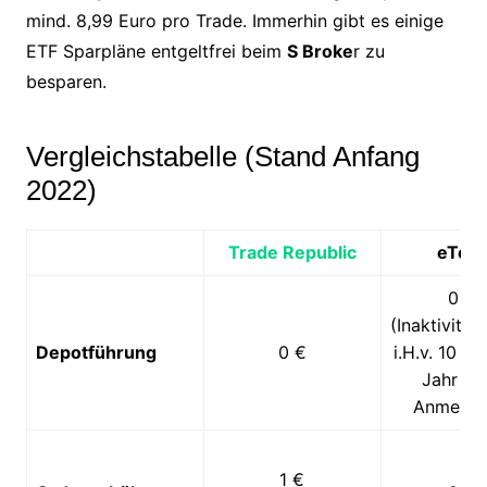
mind. 8,99 Euro pro Trade. Immerhin gibt es einige
ETF Sparpläne entgeltfrei beim
S Broke
r zu
besparen.
Vergleichstabelle (Stand Anfang
2022)
Trade Republic
eTor
0 €
(Inaktivität
Depotführung
0 €
i.H.v. 10 $ 
Jahr oh
Anmeldu
1 €