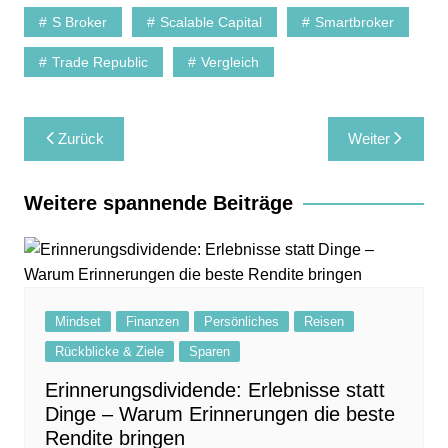
S Broker
Scalable Capital
Smartbroker
Trade Republic
Vergleich
Beitragsnavigation
Zurück
Weiter
Weitere spannende Beiträge
Mindset
Finanzen
Persönliches
Reisen
Rückblicke & Ziele
Sparen
Erinnerungsdividende: Erlebnisse statt
Dinge – Warum Erinnerungen die beste
Rendite bringen