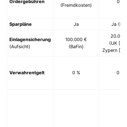
Ordergebühren
0 €
(Fremdkosten)
Sparpläne
Ja
Ja (ET
20.000
Einlagensicherung
100.000 €
(UK [FC
(Aufsicht)
(BaFin)
Zypern [Cy
Verwahrentgelt
0 %
0 %