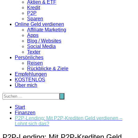
Aktien & ETF
Kredit
P2P
Sparen
Online Geld verdienen
Affiliate Marketing
Apps
Blog / Websites
Social Media
Texter
Persönliches
Reisen
Rückblicke & Ziele
Empfehlungen
KOSTENLOS
Über mich
Start
Finanzen
P2P-Lending: Mit P2P-Krediten Geld verdienen –
Lohnt sich das?
P2P-Lending: Mit P2P-Krediten Geld