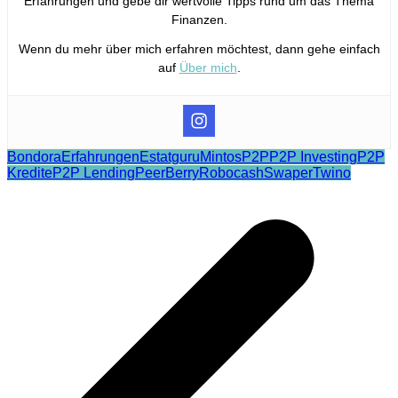
Erfahrungen und gebe dir wertvolle Tipps rund um das Thema
Finanzen.
Wenn du mehr über mich erfahren möchtest, dann gehe einfach
auf
Über mich
.
Bondora
Erfahrungen
Estatguru
Mintos
P2P
P2P Investing
P2P
Kredite
P2P Lending
PeerBerry
Robocash
Swaper
Twino
Beitragsnavigation