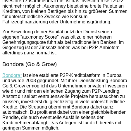
Investoren zusammenbrachte, ist das Investieren seit 2022
nicht mehr möglich. Auxmoney bietet eine breite Palette an
Krediten, von kleinen Beträgen bis hin zu größeren Summen
für unterschiedliche Zwecke wie Konsum,
Fahrzeugfinanzierung oder Unternehmensgründung.
Zur Bewertung deiner Bonität nutzt der Dienst seinen
eigenen “auxmoney Score”, was oft zu einer höheren
Genehmigungsquote führt als bei traditionellen Banken. Im
Gegenzug ist der Zinssatz höher, was bei P2P-Anbietern
allerdings ganz normal ist.
Bondora (Go & Grow)
Bondora*
ist eine etablierte P2P-Kreditplattform in Europa
und wurde 2008 gegründet. Mit ihrer Dienstleistung Bondora
Go & Grow ermöglicht das Unternehmen privaten Investoren
wie dir und mir den einfachen Zugang zum P2P-Lending.
Anstatt dir selbst vertrauensvolle Projekte heraussuchen zu
müssen, investierst du gleichzeitig in viele unterschiedliche
Kredite. Die Streuung übernimmt Bondora dabei ganz
automatisch. Du profitierst dabei von einer gleichbleibenden
Rendite, die auch eventuelle Ausfälle seitens der
Kreditnehmer abfängt. Das Anlegen ist für dich bereits mit
geringen Summen möglich.