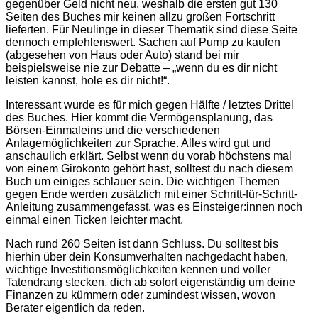
gegenüber Geld nicht neu, weshalb die ersten gut 130
Seiten des Buches mir keinen allzu großen Fortschritt
lieferten. Für Neulinge in dieser Thematik sind diese Seite
dennoch empfehlenswert. Sachen auf Pump zu kaufen
(abgesehen von Haus oder Auto) stand bei mir
beispielsweise nie zur Debatte – „wenn du es dir nicht
leisten kannst, hole es dir nicht!“.
Interessant wurde es für mich gegen Hälfte / letztes Drittel
des Buches. Hier kommt die Vermögensplanung, das
Börsen-Einmaleins und die verschiedenen
Anlagemöglichkeiten zur Sprache. Alles wird gut und
anschaulich erklärt. Selbst wenn du vorab höchstens mal
von einem Girokonto gehört hast, solltest du nach diesem
Buch um einiges schlauer sein. Die wichtigen Themen
gegen Ende werden zusätzlich mit einer Schritt-für-Schritt-
Anleitung zusammengefasst, was es Einsteiger:innen noch
einmal einen Ticken leichter macht.
Nach rund 260 Seiten ist dann Schluss. Du solltest bis
hierhin über dein Konsumverhalten nachgedacht haben,
wichtige Investitionsmöglichkeiten kennen und voller
Tatendrang stecken, dich ab sofort eigenständig um deine
Finanzen zu kümmern oder zumindest wissen, wovon
Berater eigentlich da reden.