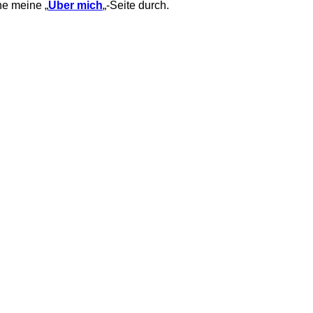
ne meine „
Über mich
„-Seite durch.