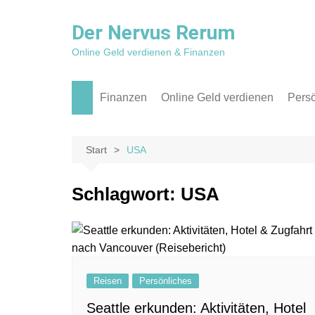
Zum
Inhalt
Der Nervus Rerum
springen
Online Geld verdienen & Finanzen
Finanzen
Online Geld verdienen
Persö
Aktien & ETF
Affiliate Marketing
Reis
Kredit
Apps
Rückb
Start
USA
P2P
Blog / Websites
Schlagwort:
USA
Sparen
Social Media
Texter
Reisen
Persönliches
Seattle erkunden: Aktivitäten, Hotel