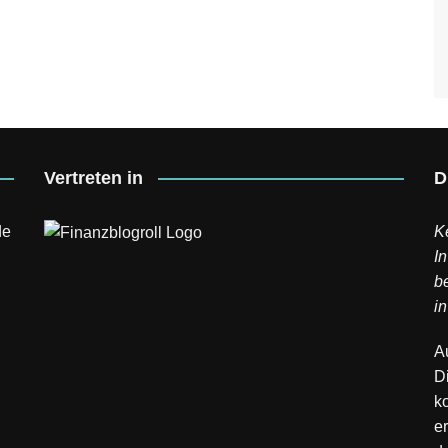
Vertreten in
D
de
K
In
b
in
A
D
k
er