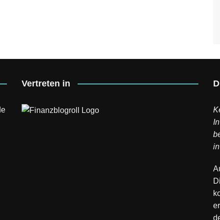
Vertreten in
D
de
K
In
b
in
A
D
k
er
d