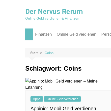
Zum
Inhalt
Der Nervus Rerum
springen
Online Geld verdienen & Finanzen
Finanzen
Online Geld verdienen
Persö
Aktien & ETF
Affiliate Marketing
Reis
Kredit
Apps
Rückb
Start
Coins
P2P
Blog / Websites
Schlagwort:
Coins
Sparen
Social Media
Texter
Apps
Online Geld verdienen
Appinio: Mobil Geld verdienen –