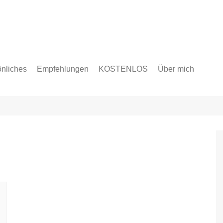
nliches
Empfehlungen
KOSTENLOS
Über mich
en
licke & Ziele