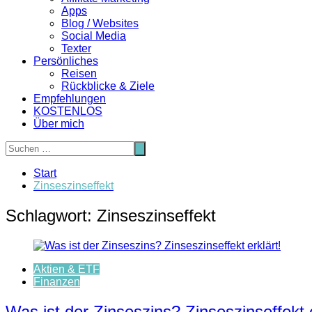
Apps
Blog / Websites
Social Media
Texter
Persönliches
Reisen
Rückblicke & Ziele
Empfehlungen
KOSTENLOS
Über mich
Start
Zinseszinseffekt
Schlagwort:
Zinseszinseffekt
Aktien & ETF
Finanzen
Was ist der Zinseszins? Zinseszinseffekt e